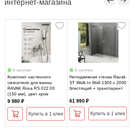
интернет-магазина
В наличии
В наличии
Комплект настенного
Неподвижная стенка Ravak
Ш
смесителя для ванны
ST Walk-In Wall 1300 x 2000
R
RAVAK Rosa RS 022.00
блестящий + транспарент
д
(150 мм), цвет хром
м
61 990 ₽
9 980 ₽
9
Купить в 1 клик
Купить в 1 клик