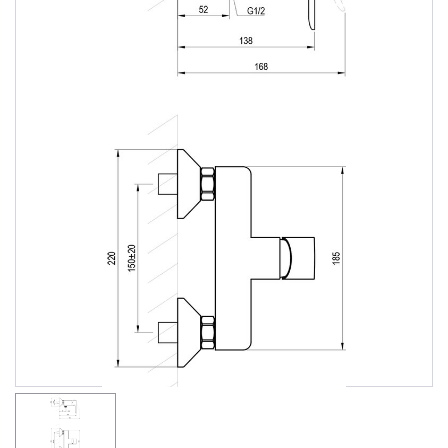
Душевые уголки
Поддоны для душа
Сиденья OVO для душевых уголков
Полотенцесушители
Гидромассаж для ванны
Душевые каналы
Умывальники
Средства ухода