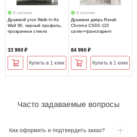
В наличии
В наличии
Душевой угол Walk-In Air
Душевая дверь Ravak
С
Wall 90, черный профиль,
Chrome CSD2-110
у
прозрачное стекло
сатин+транспарент
0
к
и
33 990 ₽
84 990 ₽
2
Купить в 1 клик
Купить в 1 клик
Часто задаваемые вопросы
Как оформить и подтвердить заказ?