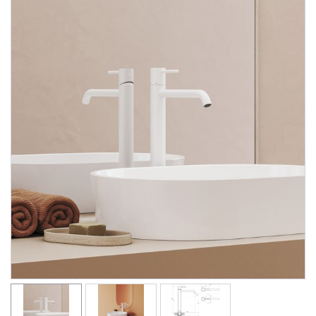
Душевые уголки
Поддоны для душа
Сиденья OVO для душевых уголков
Полотенцесушители
Гидромассаж для ванны
Душевые каналы
Умывальники
Средства ухода