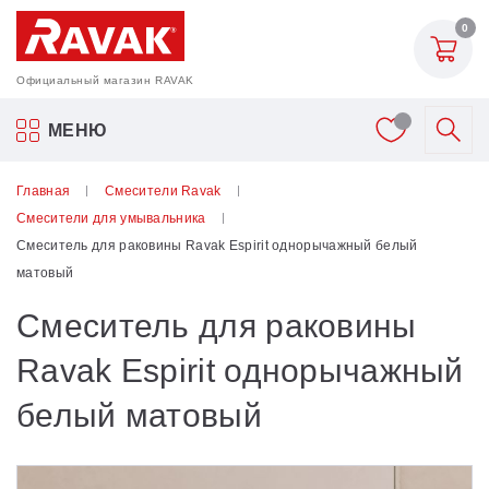
0
Официальный магазин RAVAK
Акриловые ванны Ravak
МЕНЮ
Смесители
Главная
Смесители Ravak
Смесители для умывальника
Шторки для ванн
Смеситель для раковины Ravak Espirit однорычажный белый
матовый
Мебель для ванной
Смеситель для раковины
Аксессуары
Ravak Espirit однорычажный
белый матовый
Унитазы и биде
Душевые двери