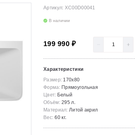
LoveStory II
Серия Solar
Артикул: XC00D00041
Полотенцесушители
NewDay
Серия Spring
В наличии
Гидромассаж для ванны
Rosa 95
Серия Susan
199 990 ₽
Rosa I
Скрытые части
Rosa II
Характеристики
Размер:
170x80
Форма:
Прямоугольная
Цвет:
Белый
Объём:
295 л.
Материал:
Литой акрил
Вес:
60 кг.