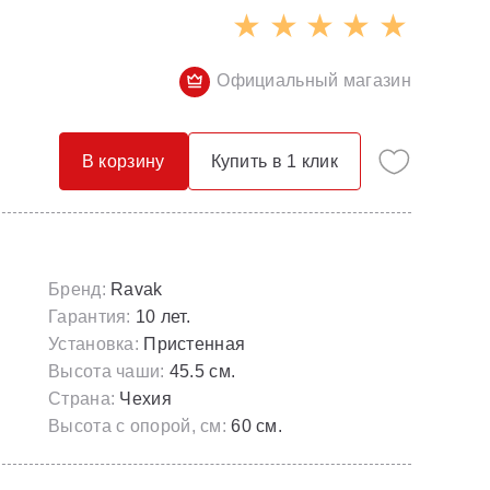
Опорные конструкции для ванн
Смесители с гигиеническим душем
Панели для ванн
Смесители скрытого монтажа
Официальный магазин
Сточные комплекты для ванн
Термостатические
Универсальные декоративные планки
В корзину
Купить в 1 клик
Бренд:
Ravak
Гарантия:
10 лет.
Установка:
Пристенная
Высота чаши:
45.5 см.
Страна:
Чехия
Высота с опорой, см:
60 см.