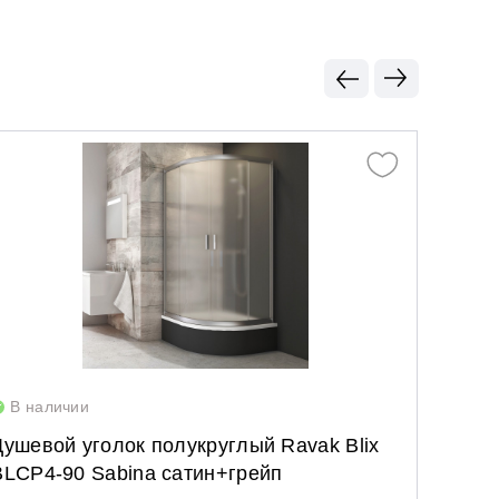
В наличии
В нал
Душевой уголок полукруглый Ravak Blix
Неподв
BLCP4-90 Sabina сатин+грейп
Wall 1