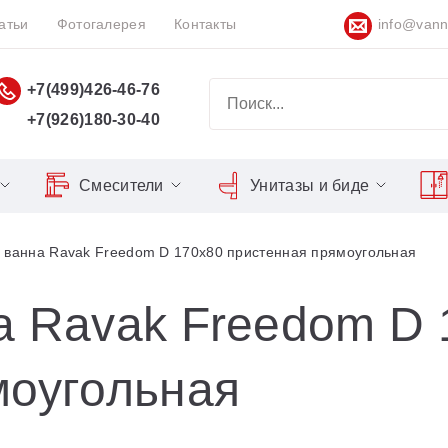
атьи
Фотогалерея
Контакты
info@vann
+7(499)426-46-76
+7(926)180-30-40
Смесители
Унитазы и биде
Classic
Серия Espirit
Кнопки слива
Chrome
 ванна Ravak Freedom D 170x80 пристенная прямоугольная
Душевы
Душевые двери
Domino
Серия Flat
Сиденья для унитазов
Cool
Domino Plus
Серия Freedom
Matrix
Умывал
Душевые уголки
а Ravak Freedom D 
Formy
Серия LIFE
Nexty
Средств
Поддоны для душа
моугольная
Freedom
Серия Neo
Сиденья OVO для душевых
Gentiana
Серия Puri
уголков