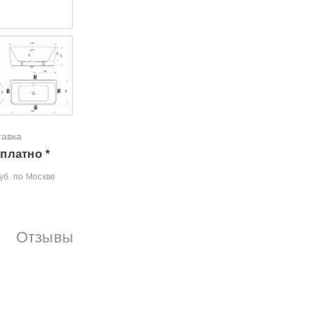
тавка
платно *
уб. по Москве
Отзывы