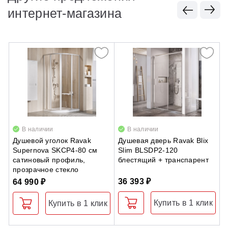
интернет-магазина
В наличии
В наличии
Душевой уголок Ravak
Душевая дверь Ravak Blix
С
Supernova SKCP4-80 см
Slim BLSDP2-120
E
сатиновый профиль,
блестящий + транспарент
о
прозрачное стекло
м
36 393 ₽
64 990 ₽
3
Купить в 1 клик
Купить в 1 клик