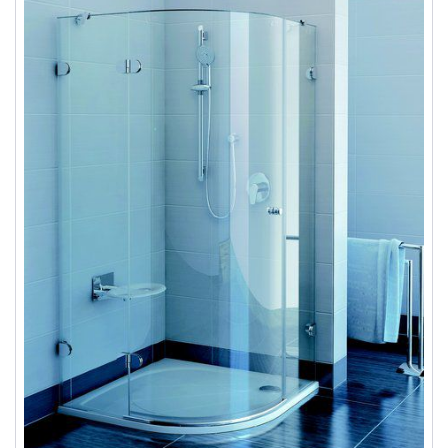
Душевые уголки
Поддоны для душа
Сиденья OVO для душевых уголков
Полотенцесушители
Гидромассаж для ванны
Душевые каналы
Умывальники
Средства ухода