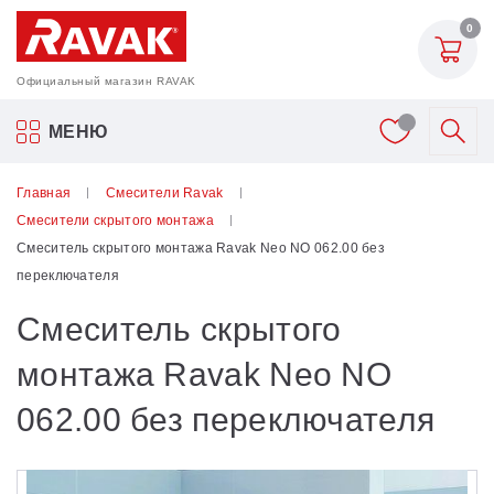
0
Официальный магазин RAVAK
Акриловые ванны Ravak
МЕНЮ
Смесители
Главная
Смесители Ravak
Смесители скрытого монтажа
Шторки для ванн
Смеситель скрытого монтажа Ravak Neo NO 062.00 без
переключателя
Мебель для ванной
Смеситель скрытого
Аксессуары
монтажа Ravak Neo NO
062.00 без переключателя
Унитазы и биде
Душевые двери