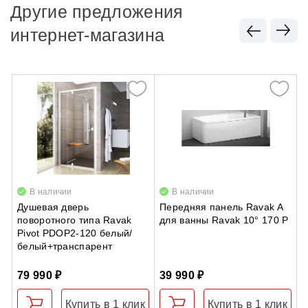
Другие предложения
интернет-магазина
В наличии
В наличии
Душевая дверь
Передняя панель Ravak A
Д
поворотного типа Ravak
для ванны Ravak 10° 170 P
п
Pivot PDOP2-120 белый/
M
белый+транспарент
б
79 990 ₽
39 990 ₽
1
Купить в 1 клик
Купить в 1 клик