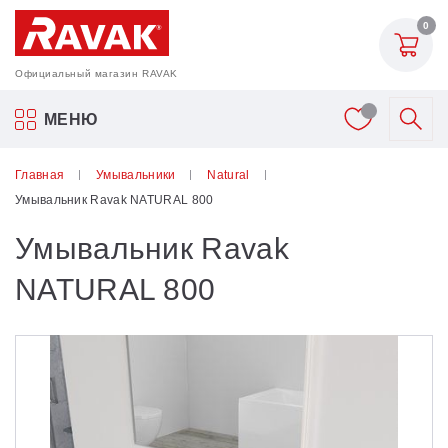
0
Официальный магазин RAVAK
Акриловые ванны Ravak
МЕНЮ
Смесители
Главная
Умывальники
Natural
Умывальник Ravak NATURAL 800
Шторки для ванн
Умывальник Ravak
Мебель для ванной
NATURAL 800
Аксессуары
Унитазы и биде
Душевые двери