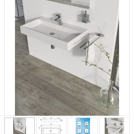
Душевые уголки
Поддоны для душа
Сиденья OVO для душевых уголков
Полотенцесушители
Гидромассаж для ванны
Душевые каналы
Умывальники
Средства ухода