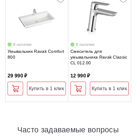
В наличии
В наличии
Умывальник Ravak Comfort
Смеситель для
Д
800
умывальника Ravak Classic
S
CL 012.00
б
29 990 ₽
12 990 ₽
2
Купить в 1 клик
Купить в 1 клик
Часто задаваемые вопросы