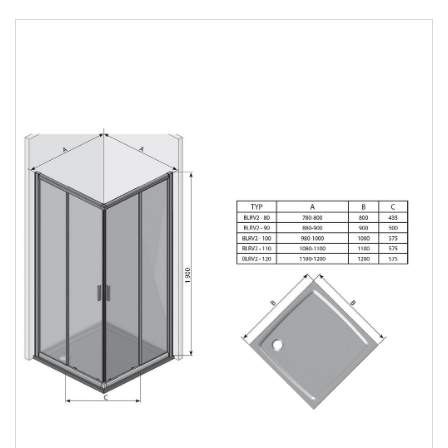
Душевые уголки
Поддоны для душа
Сиденья OVO для душевых уголков
Полотенцесушители
Гидромассаж для ванны
Душевые каналы
Умывальники
Средства ухода