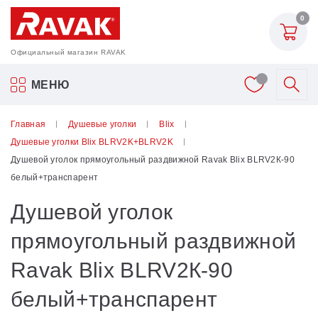
0
Официальный магазин RAVAK
Акриловые ванны Ravak
МЕНЮ
Смесители
Главная
Душевые уголки
Blix
Душевые уголки Blix BLRV2K+BLRV2K
Шторки для ванн
Душевой уголок прямоугольный раздвижной Ravak Blix BLRV2К-90
белый+транспарент
Мебель для ванной
Душевой уголок
Аксессуары
прямоугольный раздвижной
Ravak Blix BLRV2К-90
Унитазы и биде
белый+транспарент
Душевые двери