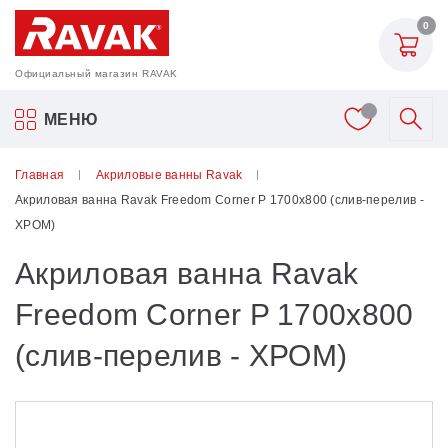
0
Официальный магазин RAVAK
Акриловые ванны Ravak
МЕНЮ
Смесители
Главная
Акриловые ванны Ravak
Акриловая ванна Ravak Freedom Corner P 1700x800 (слив-перелив -
Шторки для ванн
ХРОМ)
Акриловая ванна Ravak
Мебель для ванной
Freedom Corner P 1700x800
Аксессуары
(слив-перелив - ХРОМ)
Унитазы и биде
Душевые двери