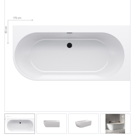
Душевые уголки
Поддоны для душа
Сиденья OVO для душевых уголков
Полотенцесушители
Гидромассаж для ванны
Душевые каналы
Умывальники
Средства ухода