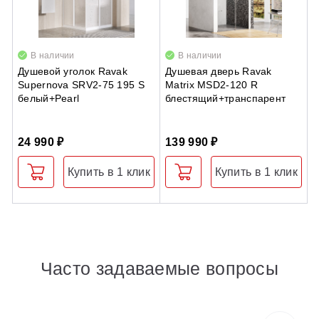
В наличии
В наличии
Душевой уголок Ravak
Душевая дверь Ravak
А
Supernova SRV2-75 195 S
Matrix MSD2-120 R
A
белый+Pearl
блестящий+транспарент
24 990 ₽
139 990 ₽
7
Купить в 1 клик
Купить в 1 клик
Часто задаваемые вопросы