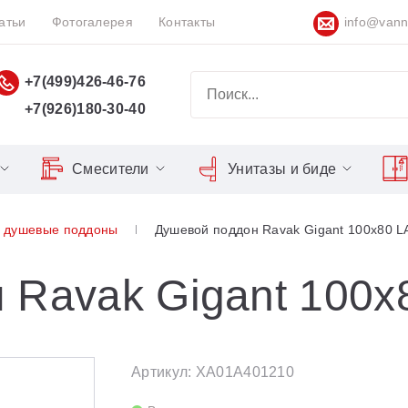
атьи
Фотогалерея
Контакты
info@vann
+7(499)426-46-76
+7(926)180-30-40
Смесители
Унитазы и биде
Classic
Серия Espirit
Кнопки слива
Chrome
 душевые поддоны
Душевой поддон Ravak Gigant 100x80 L
Душевы
Душевые двери
Domino
Серия Flat
Сиденья для унитазов
Cool
Domino Plus
Серия Freedom
Matrix
Умывал
Душевые уголки
 Ravak Gigant 100x
Formy
Серия LIFE
Nexty
Средств
Поддоны для душа
Freedom
Серия Neo
Сиденья OVO для душевых
Артикул: XA01A401210
Gentiana
Серия Puri
уголков