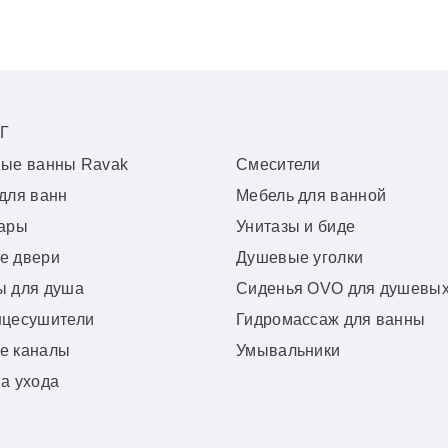
Г
вые ванны Ravak
Смесители
для ванн
Мебель для ванной
уары
Унитазы и биде
е двери
Душевые уголки
ы для душа
Сиденья OVO для душевых
нцесушители
Гидромассаж для ванны
е каналы
Умывальники
а ухода