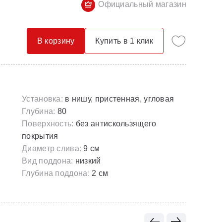
Официальный магазин
Опорные конструкции для ванн
Смесители с гигиеническим душем
Панели для ванн
Смесители скрытого монтажа
В корзину
Купить в 1 клик
Сточные комплекты для ванн
Термостатические
Универсальные декоративные планки
Установка:
в нишу, пристенная, угловая
Глубина:
80
Поверхность:
без антискользящего
покрытия
Диаметр слива:
9 см
Вид поддона:
низкий
Глубина поддона:
2 см