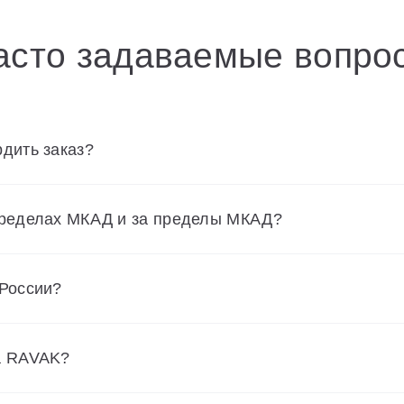
асто задаваемые вопро
дить заказ?
пределах МКАД и за пределы МКАД?
 России?
а RAVAK?