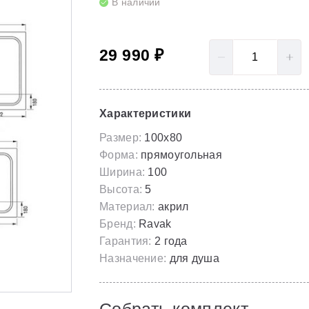
В наличии
LoveStory II
Серия Solar
Полотенцесушители
NewDay
Серия Spring
29 990 ₽
Гидромассаж для ванны
Rosa 95
Серия Susan
Rosa I
Скрытые части
Характеристики
Rosa II
Размер:
100x80
Форма:
прямоугольная
Ширина:
100
Высота:
5
Материал:
акрил
Бренд:
Ravak
Гарантия:
2 года
Назначение:
для душа
Собрать комплект