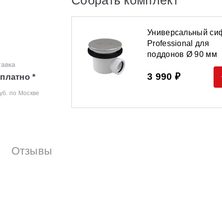
Универсальный си
Professional для
поддонов Ø 90 мм
тавка
3 990 ₽
платно *
уб. по Москве
Отзывы