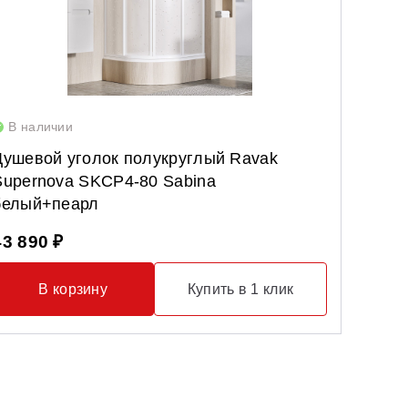
В наличии
В нал
Душевой уголок полукруглый Ravak
Полот
Supernova SKCP4-80 Sabina
500 x 
белый+пеарл
59 99
43 890 ₽
В корзину
Купить в 1 клик