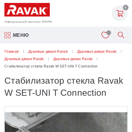
0
Официальный магазин RAVAK
Акриловые ванны Ravak
МЕНЮ
Смесители
Главная
Душевые двери Ravak
Душевые двери Ravak
Душевые двери Ravak
Душевые двери Ravak
Шторки для ванн
Стабилизатор стекла Ravak W SET-UNI T Connection
Стабилизатор стекла Ravak
Мебель для ванной
W SET-UNI T Connection
Аксессуары
Унитазы и биде
Душевые двери