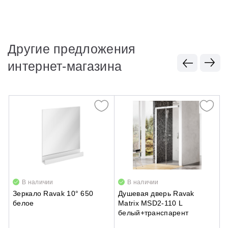
Другие предложения
интернет-магазина
В наличии
В наличии
Зеркало Ravak 10° 650
Душевая дверь Ravak
Д
белое
Matrix MSD2-110 L
R
белый+транспарент
б