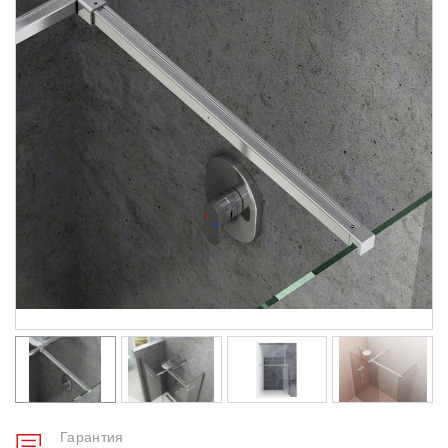
Душевые уголки
Поддоны для душа
Сиденья OVO для душевых уголков
Полотенцесушители
Гидромассаж для ванны
Душевые каналы
Умывальники
Средства ухода
Гарантия