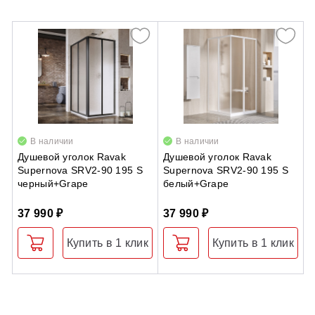
В наличии
В наличии
Душевой уголок Ravak
Душевой уголок Ravak
Д
Supernova SRV2-90 195 S
Supernova SRV2-90 195 S
S
черный+Grape
белый+Grape
ч
37 990 ₽
37 990 ₽
2
Купить в 1 клик
Купить в 1 клик