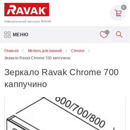
0
Официальный магазин RAVAK
Акриловые ванны Ravak
МЕНЮ
Смесители
Главная
Мебель для ванной
Chrome
Зеркало Ravak Chrome 700 каппучино
Шторки для ванн
Зеркало Ravak Chrome 700
Мебель для ванной
каппучино
Аксессуары
Унитазы и биде
Душевые двери