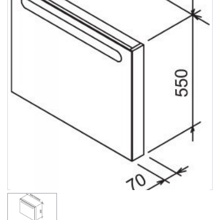
Душевые уголки
Поддоны для душа
Сиденья OVO для душевых уголков
Полотенцесушители
Гидромассаж для ванны
Душевые каналы
Умывальники
Средства ухода