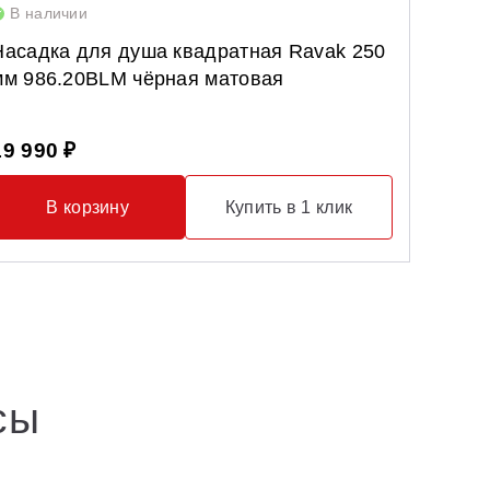
В наличии
В нал
Насадка для душа квадратная Ravak 250
Шторк
мм 986.20BLM чёрная матовая
P рей
19 990 ₽
25 99
В корзину
Купить в 1 клик
сы