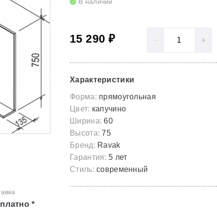
В наличии
LoveStory II
Серия Solar
Полотенцесушители
NewDay
Серия Spring
15 290 ₽
Гидромассаж для ванны
Rosa 95
Серия Susan
Rosa I
Скрытые части
Характеристики
Rosa II
Форма:
прямоугольная
Цвет:
капучино
Ширина:
60
Высота:
75
Бренд:
Ravak
Гарантия:
5 лет
Стиль:
современный
тавка
платно *