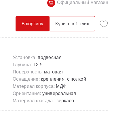
Официальный магазин
Опорные конструкции для ванн
Смесители с гигиеническим душем
Панели для ванн
Смесители скрытого монтажа
В корзину
Купить в 1 клик
Сточные комплекты для ванн
Термостатические
Универсальные декоративные планки
Установка:
подвесная
Глубина:
13.5
Поверхность:
матовая
Оснащение:
крепления, с полкой
Материал корпуса:
МДФ
Ориентация:
универсальная
Материал фасада :
зеркало