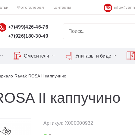
атьи
Фотогалерея
Контакты
info@vann
+7(499)426-46-76
+7(926)180-30-40
Смесители
Унитазы и биде
Classic
Серия Espirit
Кнопки слива
Chrome
еркало Ravak ROSA II каппучино
Душевы
Душевые двери
Domino
Серия Flat
Сиденья для унитазов
Cool
Domino Plus
Серия Freedom
Matrix
Умывал
Душевые уголки
OSA II каппучино
Formy
Серия LIFE
Nexty
Средств
Поддоны для душа
Freedom
Серия Neo
Сиденья OVO для душевых
Артикул: X000000932
Gentiana
Серия Puri
уголков