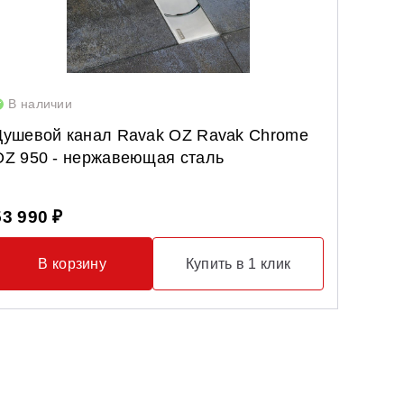
В наличии
В нал
Душевой канал Ravak OZ Ravak Chrome
Умыва
OZ 950 - нержавеющая сталь
белый
53 990 ₽
36 99
В корзину
Купить в 1 клик