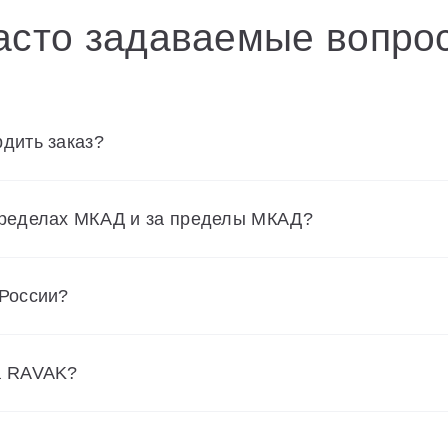
асто задаваемые вопро
дить заказ?
пределах МКАД и за пределы МКАД?
 России?
а RAVAK?