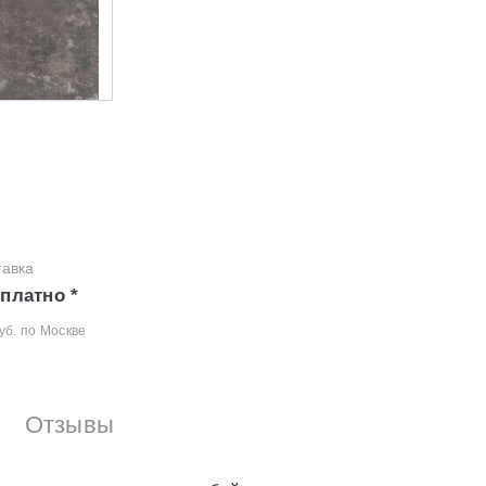
тавка
платно *
уб. по Москве
Отзывы