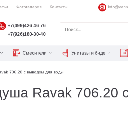
атьи
Фотогалерея
Контакты
info@vann
+7(499)426-46-76
+7(926)180-30-40
Смесители
Унитазы и биде
Classic
Серия Espirit
Кнопки слива
Chrome
avak 706.20 с выводом для воды
Душевы
Душевые двери
Domino
Серия Flat
Сиденья для унитазов
Cool
Domino Plus
Серия Freedom
Matrix
Умывал
Душевые уголки
душа Ravak 706.20 
Formy
Серия LIFE
Nexty
Средств
Поддоны для душа
Freedom
Серия Neo
Сиденья OVO для душевых
Gentiana
Серия Puri
уголков