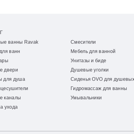
Г
вые ванны Ravak
Смесители
для ванн
Мебель для ванной
уары
Унитазы и биде
е двери
Душевые уголки
ы для душа
Сиденья OVO для душевых
нцесушители
Гидромассаж для ванны
е каналы
Умывальники
а ухода