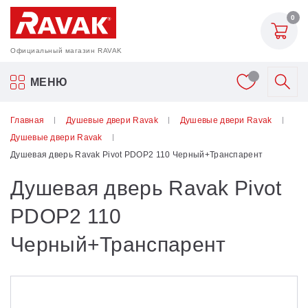
0
Официальный магазин RAVAK
Акриловые ванны Ravak
МЕНЮ
Смесители
Главная
Душевые двери Ravak
Душевые двери Ravak
Душевые двери Ravak
Шторки для ванн
Душевая дверь Ravak Pivot PDOP2 110 Черный+Транспарент
Душевая дверь Ravak Pivot
Мебель для ванной
PDOP2 110
Аксессуары
Черный+Транспарент
Унитазы и биде
Душевые двери