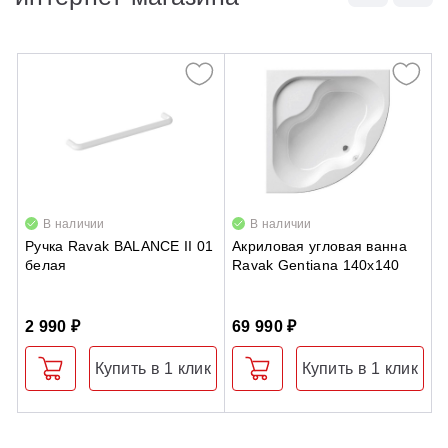
В наличии
В наличии
Ручка Ravak BALANCE II 01
Акриловая угловая ванна
Д
белая
Ravak Gentiana 140x140
S
с
п
2 990 ₽
69 990 ₽
6
Купить в 1 клик
Купить в 1 клик