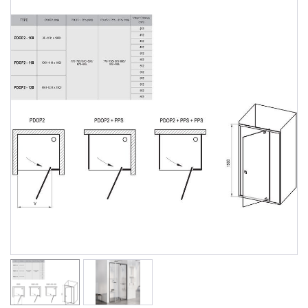
Душевые уголки
Поддоны для душа
Сиденья OVO для душевых уголков
Полотенцесушители
Гидромассаж для ванны
Душевые каналы
Умывальники
Средства ухода