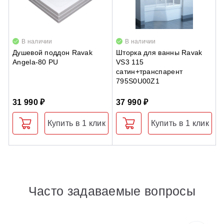
В наличии
В наличии
Душевой поддон Ravak
Шторка для ванны Ravak
Д
Angela-80 PU
VS3 115
A
сатин+транспарент
795S0U00Z1
31 990 ₽
37 990 ₽
2
Купить в 1 клик
Купить в 1 клик
Часто задаваемые вопросы