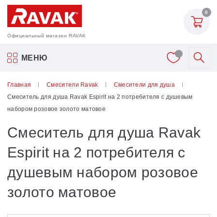
0
Официальный магазин RAVAK
Акриловые ванны Ravak
МЕНЮ
Смесители
Главная
Смесители Ravak
Смесители для душа
Смеситель для душа Ravak Espirit на 2 потребителя с душевым
Шторки для ванн
набором розовое золото матовое
Смеситель для душа Ravak
Мебель для ванной
Espirit на 2 потребителя с
Аксессуары
душевым набором розовое
Унитазы и биде
золото матовое
Душевые двери