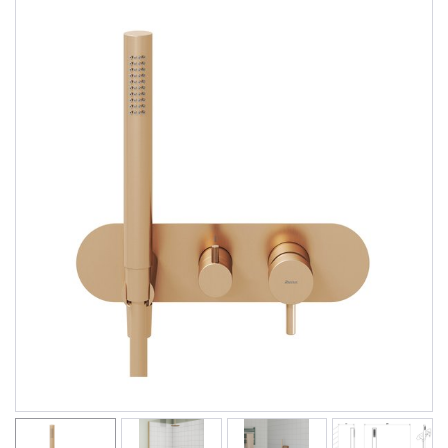
Душевые уголки
Поддоны для душа
Сиденья OVO для душевых уголков
Полотенцесушители
Гидромассаж для ванны
Душевые каналы
Умывальники
Средства ухода