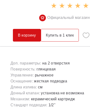
Опорные конструкции для ванн
Смесители с гигиеническим душем
Панели для ванн
Смесители скрытого монтажа
Официальный магазин
Сточные комплекты для ванн
Термостатические
Универсальные декоративные планки
В корзину
Купить в 1 клик
Доп. параметры:
на 2 отверстия
Поверхность:
глянцевая
Управление:
рычажное
Оснащение:
жесткая подводка
Длина излива:
см
Донный клапан:
установка не возможна
Механизм:
керамический картридж
Стандарт подводки:
1/2''