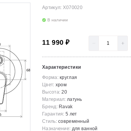
LoveStory II
Серия Solar
Артикул: X070020
Полотенцесушители
NewDay
Серия Spring
В наличии
Гидромассаж для ванны
Rosa 95
Серия Susan
11 990 ₽
Rosa I
Скрытые части
Rosa II
Характеристики
Форма:
круглая
Цвет:
хром
Высота:
20
Материал:
латунь
Бренд:
Ravak
Гарантия:
5 лет
Стиль:
современный
Назначение:
для ванной