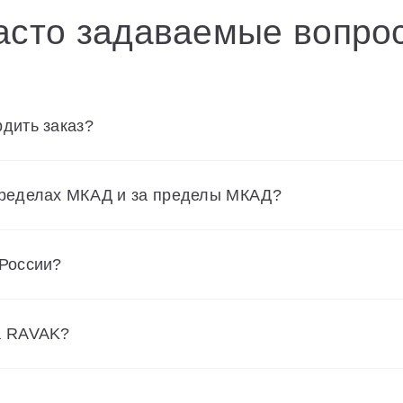
асто задаваемые вопро
дить заказ?
пределах МКАД и за пределы МКАД?
 России?
а RAVAK?