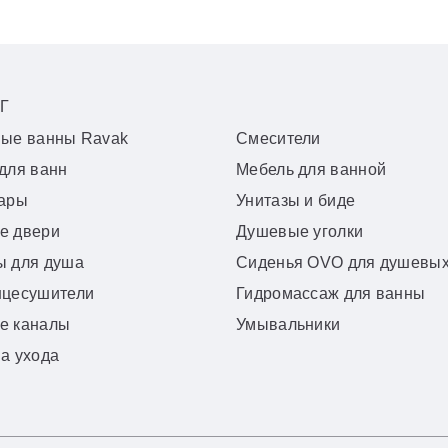
Г
вые ванны Ravak
Смесители
для ванн
Мебель для ванной
уары
Унитазы и биде
е двери
Душевые уголки
ы для душа
Сиденья OVO для душевых
нцесушители
Гидромассаж для ванны
е каналы
Умывальники
а ухода