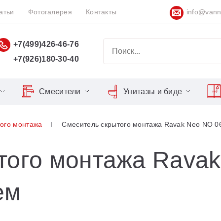
атьи
Фотогалерея
Контакты
info@vann
+7(499)426-46-76
+7(926)180-30-40
Смесители
Унитазы и биде
Classic
Серия Espirit
Кнопки слива
Chrome
ого монтажа
Смеситель скрытого монтажа Ravak Neo NO 0
Душевы
Душевые двери
Domino
Серия Flat
Сиденья для унитазов
Cool
Domino Plus
Серия Freedom
Matrix
Умывал
Душевые уголки
того монтажа Ravak
Formy
Серия LIFE
Nexty
Средств
Поддоны для душа
ем
Freedom
Серия Neo
Сиденья OVO для душевых
Gentiana
Серия Puri
уголков